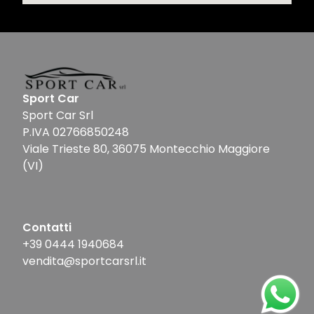
Sport Car
Sport Car Srl
P.IVA 02766850248
Viale Trieste 80, 36075 Montecchio Maggiore
(VI)
Contatti
+39 0444 1940684
vendita@sportcarsrl.it