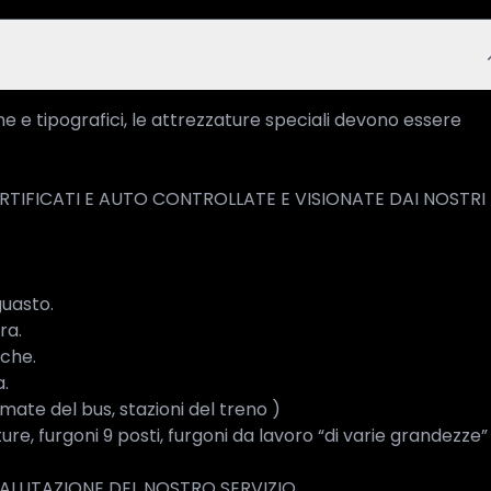
e e tipografici, le attrezzature speciali devono essere 
TIFICATI E AUTO CONTROLLATE E VISIONATE DAI NOSTRI 
uasto.

a.

che.

.

rmate del bus, stazioni del treno )

e, furgoni 9 posti, furgoni da lavoro “di varie grandezze” 
VALUTAZIONE DEL NOSTRO SERVIZIO
