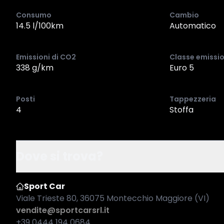
Consumo
Cambio
14.5 l/100km
Automatico
Emissioni di CO2
Classe emissio
338 g/km
Euro 5
Posti
Tappezzeria
4
Stoffa
Dove si trova?
Sport Car
Viale Trieste 80, 36075 Montecchio Maggiore (VI)
vendite@sportcarsrl.it
+39 0444 194 0684