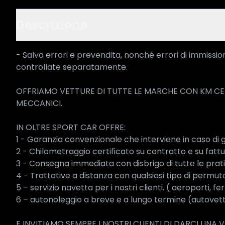
Descrizione
- Salvo errori e prevendita, nonché errori di immission
controllate separatamente.

OFFRIAMO VETTURE DI TUTTE LE MARCHE CON KM CER
MECCANICI.

IN OLTRE SPORT CAR OFFRE:

1 - Garanzia convenzionale che interviene in caso di g
2 - Chilometraggio certificato su contratto e su fattur
3 - Consegna immediata con disbrigo di tutte le prati
4 - Trattative a distanza con qualsiasi tipo di permuta
5 – servizio navetta per i nostri clienti. ( aeroporti, fe
6 – autonoleggio a breve e a lungo termine (autovettur
E INVITIAMO SEMPRE I NOSTRI CLIENTI DI DARCI UNA 