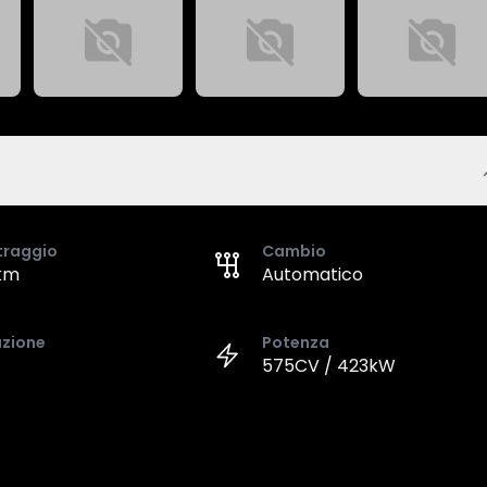
traggio
Cambio
km
Automatico
azione
Potenza
575CV / 423kW