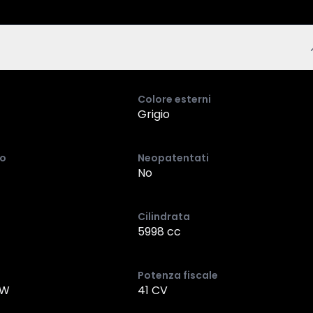
Colore esterni
Grigio
io
Neopatentati
No
Cilindrata
5998 cc
Potenza fiscale
kW
41 CV